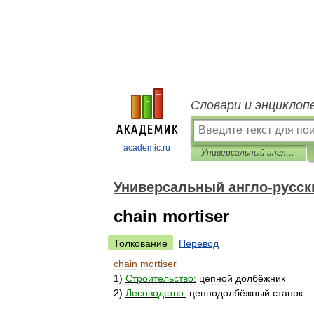
Словари и энциклоп
academic.ru
Универсальный англо-русский словарь
Универсальный англо-русск
chain mortiser
Толкование
Перевод
chain
mortiser
1
)
Строительство:
цепной
долбёжник
2
)
Лесоводство:
цепнодолбёжный
станок