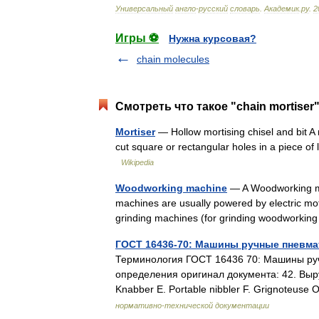
Универсальный
англо
-
русский
словарь
.
Академик
.
ру
.
2
Игры ⚽
Нужна курсовая?
chain molecules
Смотреть что такое "chain mortiser
Mortiser
— Hollow mortising chisel and bit A
cut square or rectangular holes in a piece of
Wikipedia
Woodworking machine
— A Woodworking ma
machines are usually powered by electric m
grinding machines (for grinding woodworkin
ГОСТ 16436-70: Машины ручные пневма
Терминология ГОСТ 16436 70: Машины руч
определения оригинал документа: 42. Выр
Knabber E. Portable nibbler F. Grignote
нормативно-технической документации