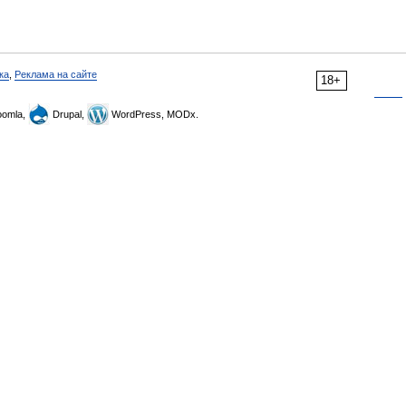
ка
,
Реклама на сайте
18+
omla,
Drupal,
WordPress, MODx.