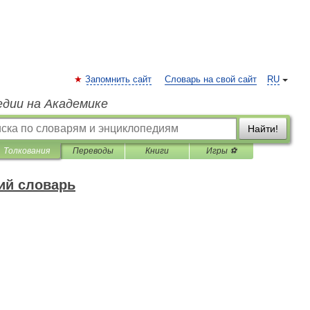
Запомнить сайт
Словарь на свой сайт
RU
едии на Академике
Найти!
Толкования
Переводы
Книги
Игры ⚽
ий словарь