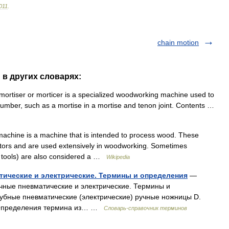
011
.
chain motion
" в других словарях:
 mortiser or morticer is a specialized woodworking machine used to
 lumber, such as a mortise in a mortise and tenon joint. Contents …
chine is a machine that is intended to process wood. These
otors and are used extensively in woodworking. Sometimes
g tools) are also considered a …
Wikipedia
тические и электрические. Термины и определения
—
ные пневматические и электрические. Термины и
убные пневматические (электрические) ручные ножницы D.
use Определения термина из… …
Словарь-справочник терминов